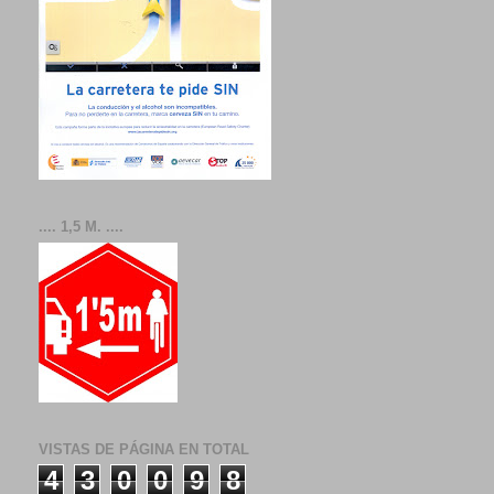
.... 1,5 M. ....
VISTAS DE PÁGINA EN TOTAL
4
3
0
0
9
8