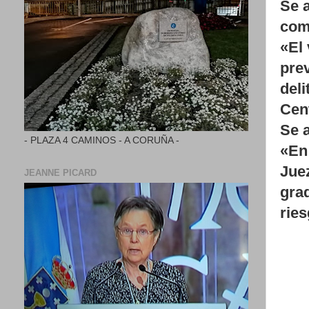
Se 
com
«El 
prev
deli
Cen
Se a
- PLAZA 4 CAMINOS - A CORUÑA -
«En 
Juez
JEANNE PICARD
grad
rie