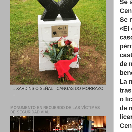
Se s
Cen
Se 
«El
caso
pérd
cast
de m
bene
La 
.... XARDINS O SEÑAL - CANGAS DO MORRAZO
tras
....
o li
de 
MONUMENTO EN RECUERDO DE LAS VÍCTIMAS
DE SEGURIDAD VIAL
lic
Cen