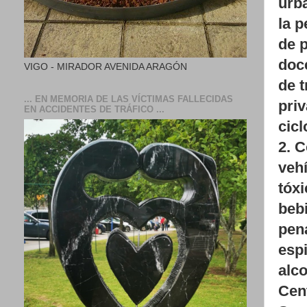
urba
la 
de p
doc
VIGO - MIRADOR AVENIDA ARAGÓN
de t
... EN MEMORIA DE LAS VÍCTIMAS FALLECIDAS
pri
EN ACCIDENTES DE TRÁFICO ...
cic
2. 
vehí
tóxi
beb
pena
espi
alco
Cen