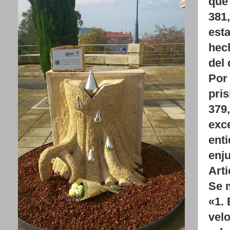
que 
381,
esta
hec
del 
Por 
pris
379,
exc
enti
enju
Arti
Se m
«1.
velo