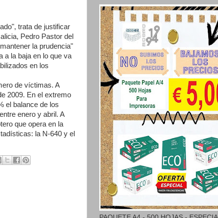
o", trata de justificar
Galicia, Pedro Pastor del
e mantener la prudencia"
a a la baja en lo que va
ilizados en los
mero de víctimas. A
de 2009. En el extremo
% el balance de los
ntre enero y abril. A
ptero que opera en la
adísticas: la N-640 y el
PAQUETE A4 - 500 HOJAS - ESPECI