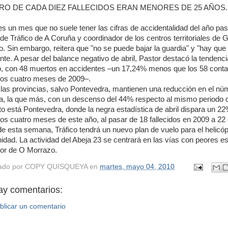
RO DE CADA DIEZ FALLECIDOS ERAN MENORES DE 25 AÑOS.
 es un mes que no suele tener las cifras de accidentalidad del año pasad
e de Tráfico de A Coruña y coordinador de los centros territoriales de 
lo. Sin embargo, reitera que "no se puede bajar la guardia" y "hay qu
ante. A pesar del balance negativo de abril, Pastor destacó la tendenci
, con 48 muertos en accidentes –un 17,24% menos que los 58 contab
ros cuatro meses de 2009–.
las provincias, salvo Pontevedra, mantienen una reducción en el nú
, la que más, con un descenso del 44% respecto al mismo periodo 
o está Pontevedra, donde la negra estadística de abril dispara un 22
os cuatro meses de este año, al pasar de 18 fallecidos en 2009 a 22 e
 de esta semana, Tráfico tendrá un nuevo plan de vuelo para el helicó
dad. La actividad del Abeja 23 se centrará en las vías con peores est
or de O Morrazo.
ado por
COPY QUISQUEYA
en
martes, mayo 04, 2010
ay comentarios:
blicar un comentario