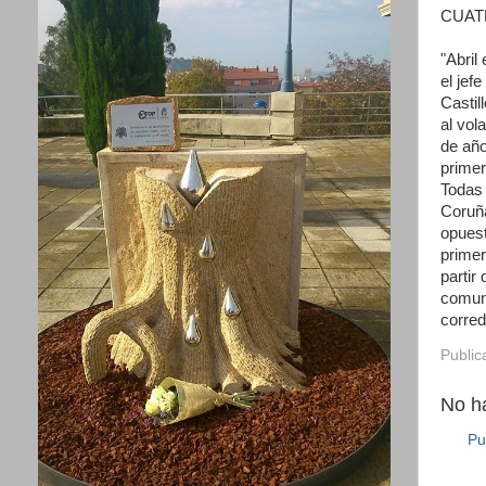
CUAT
"Abril
el jef
Castil
al vol
de año
prime
Todas 
Coruña
opuest
primer
partir
comuni
corred
Public
No h
Pu