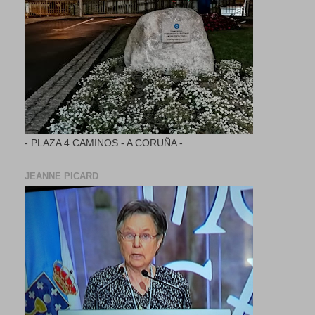
- PLAZA 4 CAMINOS - A CORUÑA -
JEANNE PICARD