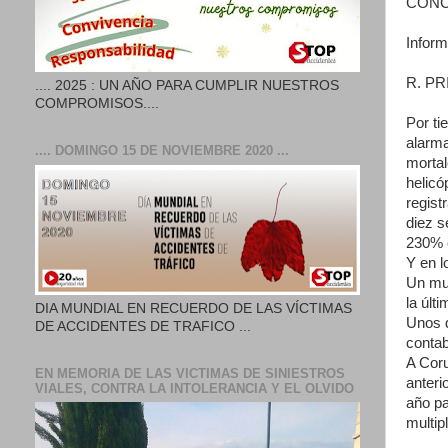
CONC
Inform
R. P
.... 2025 : UN AÑO PARA CUMPLIR NUESTROS
COMPROMISOS....
Por ti
alarma
.... DOMINGO 15 DE NOVIEMBRE 2020 ...
mortal
helicó
regist
diez s
230% 
Y en l
Un mue
la últ
DIA MUNDIAL EN RECUERDO DE LAS VÍCTIMAS
Unos d
DE ACCIDENTES DE TRAFICO ...
contab
A Coru
EN MEMORIA DE LAS VICTIMAS DE SINIESTROS
anteri
VIALES, CONTRA LA INTOLERANCIA Y EL OLVIDO
año p
multip