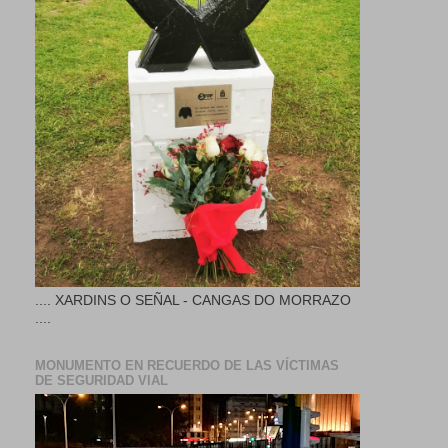
.... XARDINS O SEÑAL - CANGAS DO MORRAZO
....
MONUMENTO EN RECUERDO DE LAS VÍCTIMAS
DE SEGURIDAD VIAL