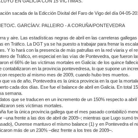
LUYÓ EN GALICIA CON 15 VÍCTIMAS.
ación sacada de la Edicción Dixital del Faro de Vigo del día 04-05-20
RIETO/C. GARCÍA/V. PALLEIRO - A CORUÑA/PONTEVEDRA
erra y aire. Las estadísticas negras de abril en las carreteras gallega
s en Tráfico. La DGT ya se ha puesto a trabajar para frenar la escal
es. Y lo hará con la presencia de más patrullas en la red viaria y el re
ptero de Tráfico, en especial en las vías de Pontevedra, que fueron la
raron el 66% de las víctimas mortales en Galicia: de los quince fallec
e contabilizaron en la provincia pontevedresa, lo que supone un inc
con respecto al mismo mes de 2009, cuando hubo tres muertos.
o que va de año, Pontevedra es la única provincia en la que la mortal
rto cada dos días. Ese fue el balance de abril en Galicia. En total 15 
ima semana.
atos que se traducen en un incremento de un 150% respecto a abril
ilizaron seis víctimas mortales.
ña fue la única provincia gallega que el mes pasado contabilizó men
or –una frente a las dos de abril de 2009–; mientras que Lugo sumó tre
asado), Ourense mantuvo el mismo balance (1) y en Pontevedra el 
licaron más de un 230% –diez frente a los tres de 2009–.