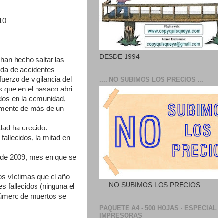
10
DESDE 1994
s han hecho saltar las
ada de accidentes
fuerzo de vigilancia del
.... NO SUBIMOS LOS PRECIOS ...
s que en el pasado abril
idos en la comunidad,
remento de más de un
idad ha crecido.
fallecidos, la mitad en
 de 2009, mes en que se
os víctimas que el año
.... NO SUBIMOS LOS PRECIOS ...
s fallecidos (ninguna el
número de muertos se
PAQUETE A4 - 500 HOJAS - ESPECIAL
IMPRESORAS