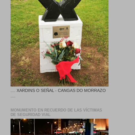
.... XARDINS O SEÑAL - CANGAS DO MORRAZO
....
MONUMENTO EN RECUERDO DE LAS VÍCTIMAS
DE SEGURIDAD VIAL