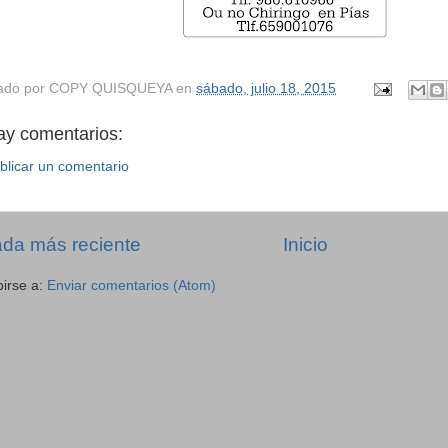
ado por
COPY QUISQUEYA
en
sábado, julio 18, 2015
ay comentarios:
blicar un comentario
ada más reciente
Inicio
birse a:
Enviar comentarios (Atom)