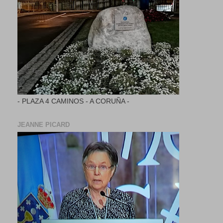
- PLAZA 4 CAMINOS - A CORUÑA -
JEANNE PICARD