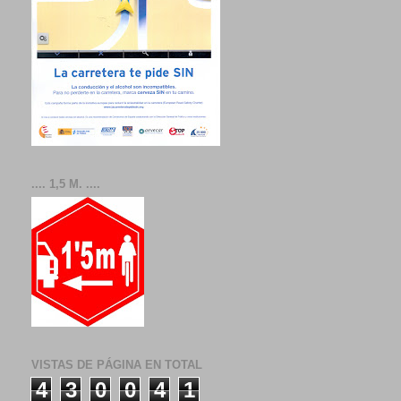
.... 1,5 M. ....
VISTAS DE PÁGINA EN TOTAL
4
3
0
0
4
1