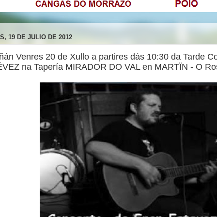
, 19 DE JULIO DE 2012
añán Venres 20 de Xullo a partires dás 10:30 da Tarde 
VEZ na Tapería MIRADOR DO VAL en MARTÏN - O Rosal