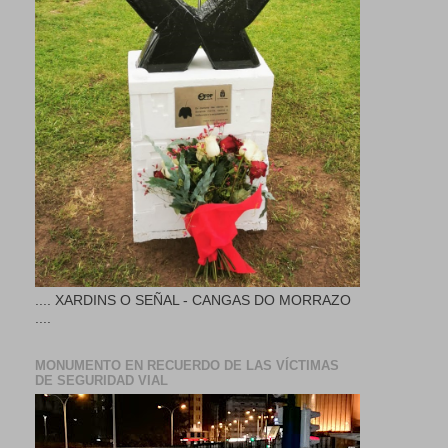
.... XARDINS O SEÑAL - CANGAS DO MORRAZO
....
MONUMENTO EN RECUERDO DE LAS VÍCTIMAS
DE SEGURIDAD VIAL