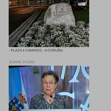
- PLAZA 4 CAMINOS - A CORUÑA -
JEANNE PICARD