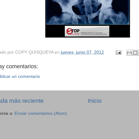
ado por
COPY QUISQUEYA
en
jueves, junio 07, 2012
ay comentarios:
blicar un comentario
ada más reciente
Inicio
birse a:
Enviar comentarios (Atom)