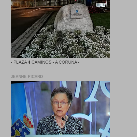
- PLAZA 4 CAMINOS - A CORUÑA -
JEANNE PICARD