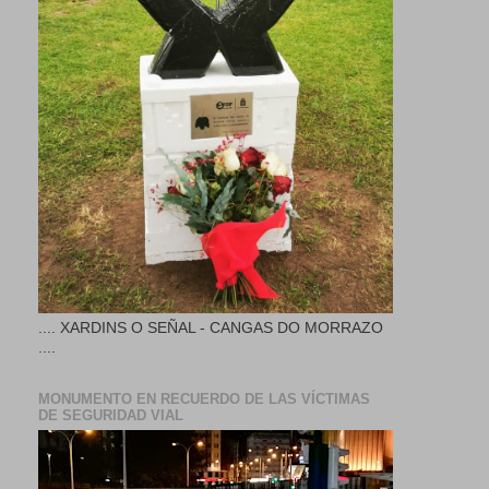
.... XARDINS O SEÑAL - CANGAS DO MORRAZO
....
MONUMENTO EN RECUERDO DE LAS VÍCTIMAS
DE SEGURIDAD VIAL