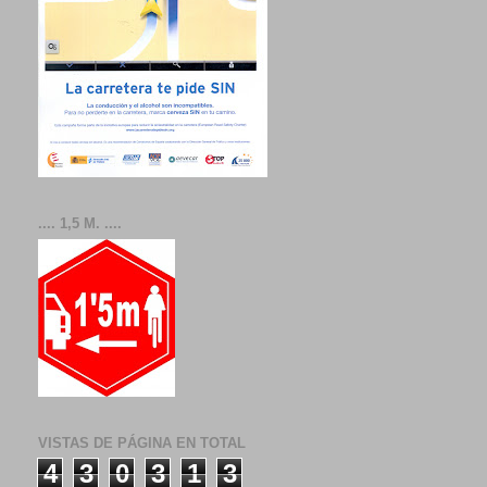
.... 1,5 M. ....
VISTAS DE PÁGINA EN TOTAL
4
3
0
3
1
3