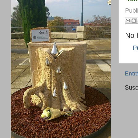
Publ
No 
P
Entr
Susc