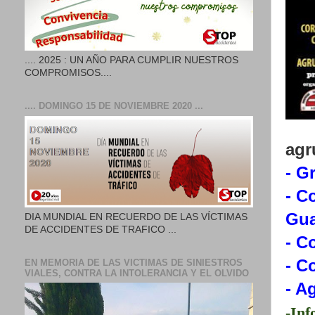
.... 2025 : UN AÑO PARA CUMPLIR NUESTROS
COMPROMISOS....
.... DOMINGO 15 DE NOVIEMBRE 2020 ...
agr
- G
- C
Gua
DIA MUNDIAL EN RECUERDO DE LAS VÍCTIMAS
DE ACCIDENTES DE TRAFICO ...
- C
- C
EN MEMORIA DE LAS VICTIMAS DE SINIESTROS
VIALES, CONTRA LA INTOLERANCIA Y EL OLVIDO
- A
-Inf