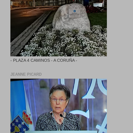
- PLAZA 4 CAMINOS - A CORUÑA -
JEANNE PICARD