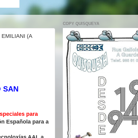
COPY QUISQUEYA
MILIANI (A
O SAN
speciales para
ón Española para a
ecnoloxías AAL a