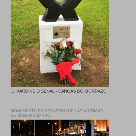
.... XARDINS O SEÑAL - CANGAS DO MORRAZO
....
MONUMENTO EN RECUERDO DE LAS VÍCTIMAS
DE SEGURIDAD VIAL