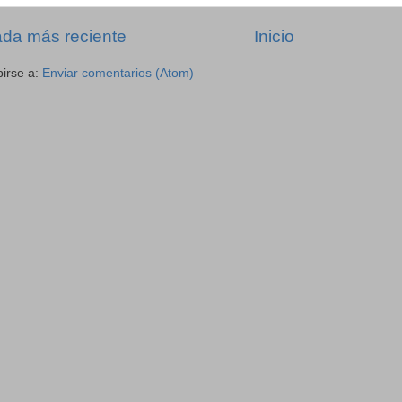
ada más reciente
Inicio
birse a:
Enviar comentarios (Atom)