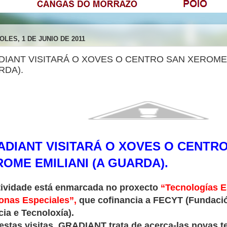
OLES, 1 DE JUNIO DE 2011
IANT VISITARÁ O XOVES O CENTRO SAN XEROME E
RDA).
ADIANT VISITARÁ O XOVES O CENTR
OME EMILIANI (A GUARDA).
tividade está enmarcada no proxecto
“Tecnologías
E
onas Especiales”,
que cofinancia a FECYT (Fundaci
cia e Tecnoloxía).
estas visitas, GRADIANT trata de acerca-las novas t