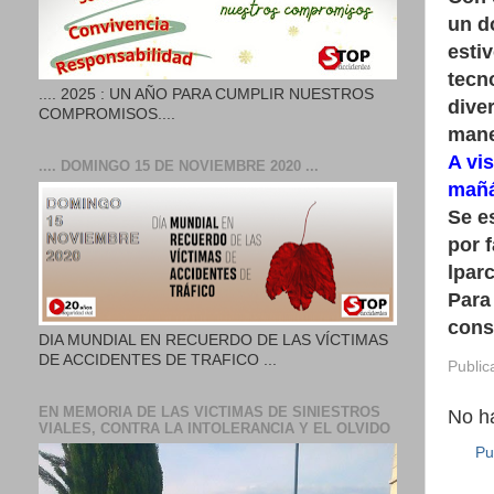
un d
esti
tecn
.... 2025 : UN AÑO PARA CUMPLIR NUESTROS
dive
COMPROMISOS....
mane
A vis
.... DOMINGO 15 DE NOVIEMBRE 2020 ...
mañá
Se e
por 
lpar
Para
cons
DIA MUNDIAL EN RECUERDO DE LAS VÍCTIMAS
DE ACCIDENTES DE TRAFICO ...
Public
EN MEMORIA DE LAS VICTIMAS DE SINIESTROS
No h
VIALES, CONTRA LA INTOLERANCIA Y EL OLVIDO
Pu