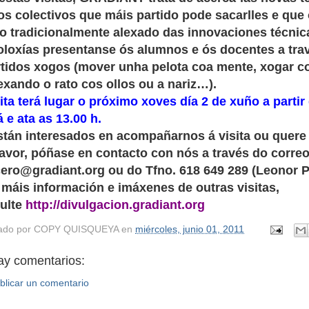
os colectivos que máis partido pode sacarlles e qu
vo tradicionalmente alexado das innovaciones técnic
oloxías presentanse ós alumnos e ós docentes a trav
rtidos xogos (mover unha pelota coa mente, xogar c
xando o rato cos ollos ou a nariz…).
ita terá lugar o próximo xoves día 2 de xuño a partir
 e ata as 13.00 h.
stán interesados en acompañarnos á visita ou quere
favor, póñase en contacto con nós a través do correo
cero@gradiant.org ou do Tfno. 618 649 289 (Leonor P
 máis información e imáxenes de outras visitas,
ulte
http://divulgacion.gradiant.org
ado por
COPY QUISQUEYA
en
miércoles, junio 01, 2011
ay comentarios:
blicar un comentario