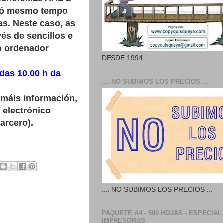
e ó mesmo tempo
as. Neste caso, as
és de sencillos e
o ordenador
DESDE 1994
 das 10.00 h da
.... NO SUBIMOS LOS PRECIOS ...
 máis información,
 electrónico
arcero).
.... NO SUBIMOS LOS PRECIOS ...
PAQUETE A4 - 500 HOJAS - ESPECIAL
IMPRESORAS