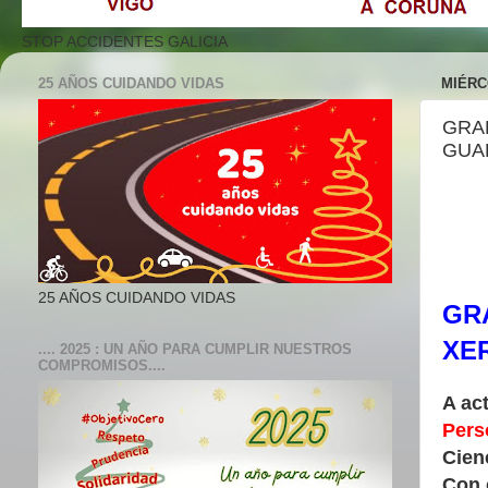
STOP ACCIDENTES GALICIA
25 AÑOS CUIDANDO VIDAS
MIÉRC
GRAD
GUA
25 AÑOS CUIDANDO VIDAS
GR
XER
.... 2025 : UN AÑO PARA CUMPLIR NUESTROS
COMPROMISOS....
A ac
Pers
Cien
Con 