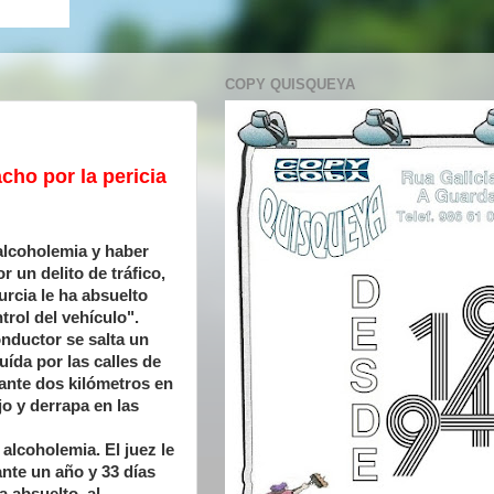
COPY QUISQUEYA
ho por la pericia
alcoholemia y haber
 un delito de tráfico,
urcia le ha absuelto
rol del vehículo".
onductor se salta un
ída por las calles de
ante dos kilómetros en
jo y derrapa en las
alcoholemia. El juez le
nte un año y 33 días