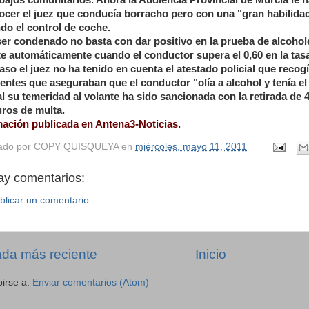
bajos comunitarios. Ahora la Audiencia Provincial de Murcia le h
ocer el juez que conducía borracho pero con una "gran habilidad
do el control de coche.
ser condenado no basta con dar positivo en la prueba de alcohole
e automáticamente cuando el conductor supera el 0,60 en la tas
aso el juez no ha tenido en cuenta el atestado policial que recog
entes que aseguraban que el conductor "olía a alcohol y tenía el
al su temeridad al volante ha sido sancionada con la retirada de 
uros de multa.
mación publicada en Antena3-Noticias.
ado por
COPY QUISQUEYA
en
miércoles, mayo 11, 2011
ay comentarios:
blicar un comentario
ada más reciente
Inicio
birse a:
Enviar comentarios (Atom)