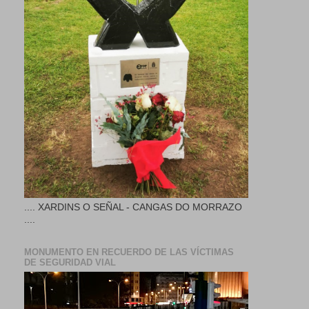
.... XARDINS O SEÑAL - CANGAS DO MORRAZO
....
MONUMENTO EN RECUERDO DE LAS VÍCTIMAS
DE SEGURIDAD VIAL