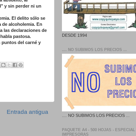
a absuelto, al
" y sin perder ni un
mia. El delito sólo se
a de alcoholemia. En
ía las declaraciones de
DESDE 1994
 habla pastosa.
4 puntos del carné y
.... NO SUBIMOS LOS PRECIOS ...
Entrada antigua
.... NO SUBIMOS LOS PRECIOS ...
PAQUETE A4 - 500 HOJAS - ESPECIAL
IMPRESORAS