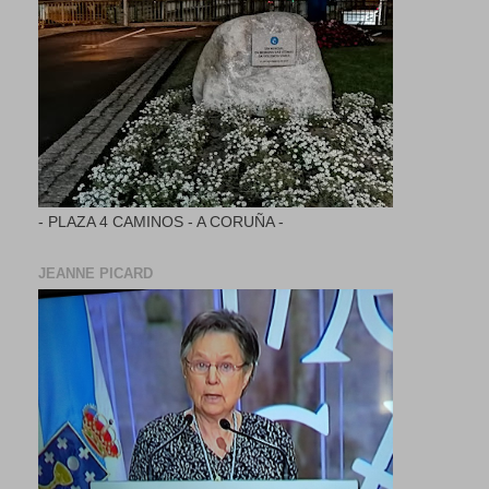
- PLAZA 4 CAMINOS - A CORUÑA -
JEANNE PICARD