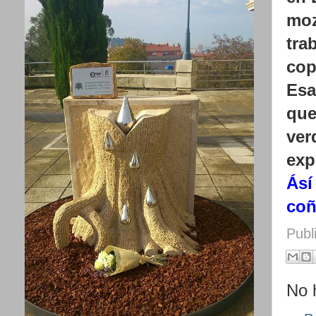
moz
tra
cop
Esa
que
ver
exp
Ásí
coñ
Publ
No 