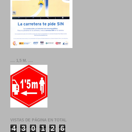
.... 1,5 M. ....
VISTAS DE PÁGINA EN TOTAL
4
3
0
1
2
6