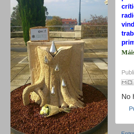
crí
radi
vin
trab
prim
Máis
Publ
No 
P
Entr