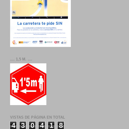
.... 1,5 M. ....
VISTAS DE PÁGINA EN TOTAL
4
3
0
4
1
8