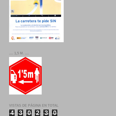
.... 1,5 M. ....
VISTAS DE PÁGINA EN TOTAL
4
3
0
2
3
0