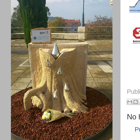
Publ
No 
P