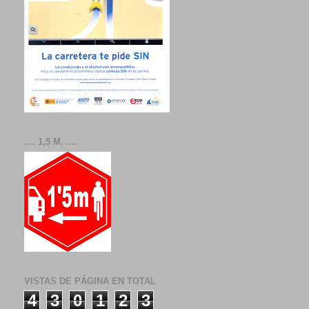
.... 1,5 M. ....
VISTAS DE PÁGINA EN TOTAL
4
3
0
1
2
3