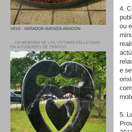
4. C
publ
ou e
VIGO - MIRADOR AVENIDA ARAGÓN
minu
real
... EN MEMORIA DE LAS VÍCTIMAS FALLECIDAS
EN ACCIDENTES DE TRÁFICO ...
actú
rela
e se
orix
comp
mobi
5. L
Prov