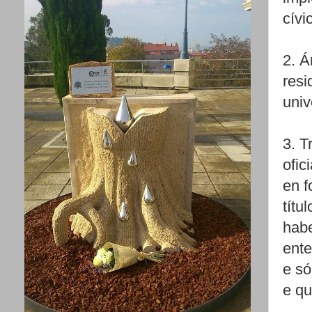
cívi
2. Á
resi
univ
3. T
ofic
en f
títu
habe
ente
e só
e qu