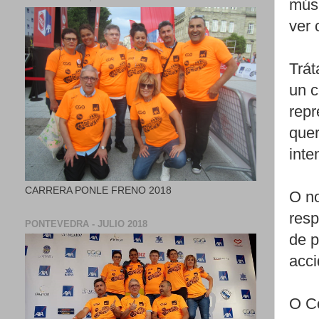
mús
ver 
Trát
un c
repr
quer
inte
CARRERA PONLE FRENO 2018
O no
resp
PONTEVEDRA - JULIO 2018
de p
acci
O Co