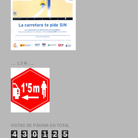
.... 1,5 M. ....
VISTAS DE PÁGINA EN TOTAL
4
3
0
1
2
5