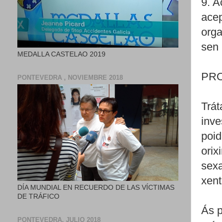
9. A
acep
orga
sen 
MEDALLA CASTELAO 2019
PR
PONTEVEDRA , NOVIEMBRE 2018
Trát
inve
poid
orix
sexa
xent
DÍA MUNDIAL EN RECUERDO DE LAS VÍCTIMAS
DE TRÁFICO
Ás p
PONTEVEDRA, JULIO 2018