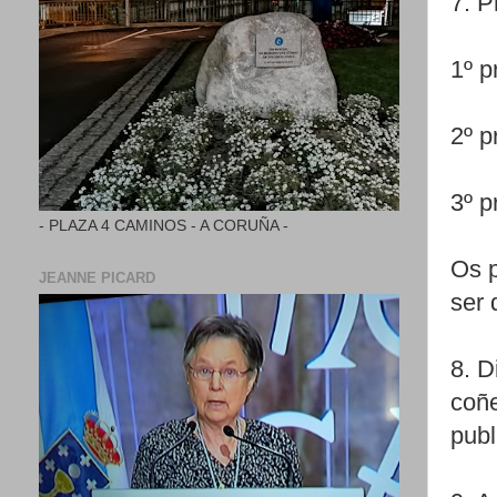
7. P
1º p
2º p
3º p
- PLAZA 4 CAMINOS - A CORUÑA -
Os p
JEANNE PICARD
ser 
8. D
coñe
publ