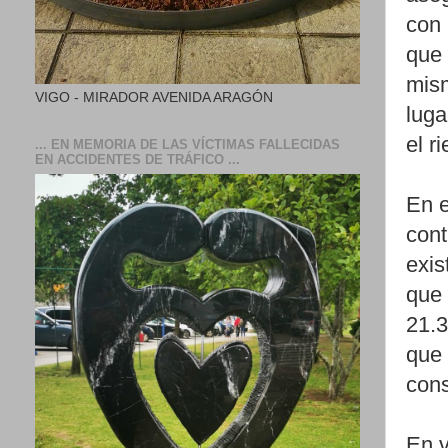
con 
que 
mism
VIGO - MIRADOR AVENIDA ARAGÓN
luga
el r
... EN MEMORIA DE LAS VÍCTIMAS FALLECIDAS
EN ACCIDENTES DE TRÁFICO ...
En e
cont
exis
que 
21.3
que 
cons
En v