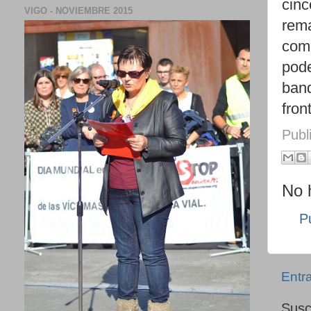
cinc
VIGO - NOVIEMBRE 2015
rema
comu
pode
band
fron
Publ
No 
P
Entr
Susc