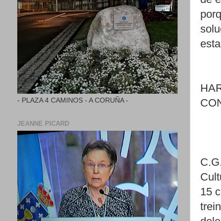
porq
solu
esta
HAR
- PLAZA 4 CAMINOS - A CORUÑA -
CO
JEANNE PICARD
C.G.
Cult
15 c
trei