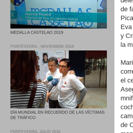
dele
de f
Pica
Eva 
MEDALLA CASTELAO 2019
y Cr
la m
PONTEVEDRA , NOVIEMBRE 2018
Mari
corr
el c
Aseg
mnif
coch
DÍA MUNDIAL EN RECUERDO DE LAS VÍCTIMAS
camb
DE TRÁFICO
de C
PONTEVEDRA, JULIO 2018