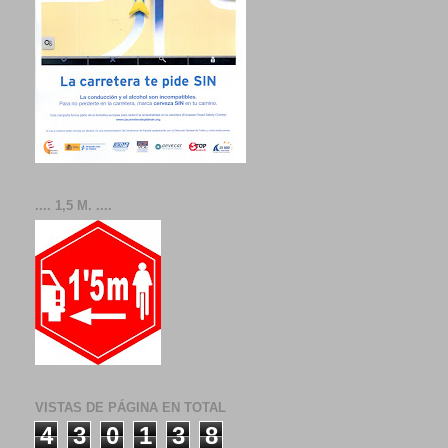
.... 1,5 M. ....
VISTAS DE PÁGINA EN TOTAL
4
3
0
1
3
8