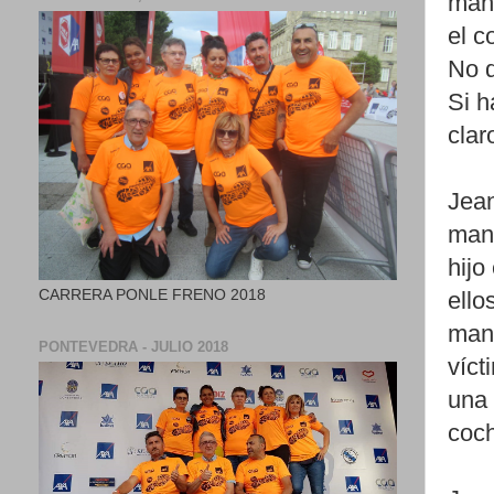
mani
el c
No q
Si h
clar
Jean
mani
hijo
CARRERA PONLE FRENO 2018
ello
mani
PONTEVEDRA - JULIO 2018
víct
una 
coch