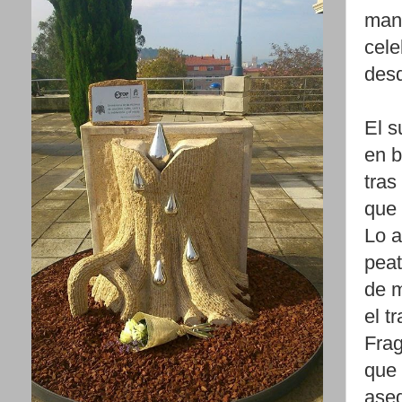
mant
cele
desd
El s
en b
tras
que 
Lo a
peat
de m
el t
Frag
que 
aseg