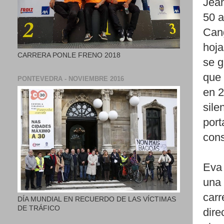
Jean
50 a
Cang
hoja
CARRERA PONLE FRENO 2018
se g
que 
PONTEVEDRA - NOVIEMBRE 2016
en 2
sile
port
cons
Eva 
una 
carr
DÍA MUNDIAL EN RECUERDO DE LAS VÍCTIMAS
DE TRÁFICO
dire