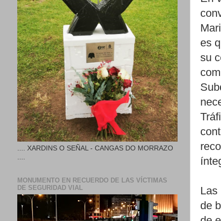
conv
Mari
es q
su c
comu
Subd
nece
Tráf
cont
reco
.... XARDINS O SEÑAL - CANGAS DO MORRAZO
....
ínte
MONUMENTO EN RECUERDO DE LAS VÍCTIMAS
DE SEGURIDAD VIAL
Las 
de b
de e