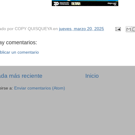
ado por
COPY QUISQUEYA
en
jueves, marzo 20, 2025
ay comentarios:
blicar un comentario
ada más reciente
Inicio
birse a:
Enviar comentarios (Atom)