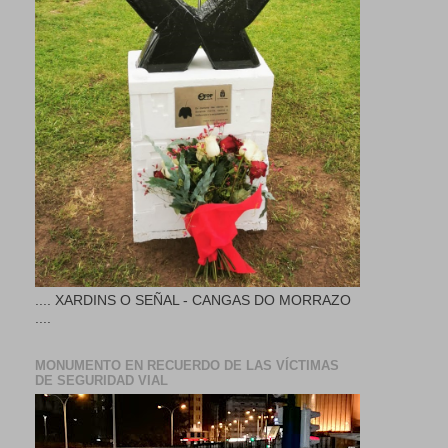
.... XARDINS O SEÑAL - CANGAS DO MORRAZO
....
MONUMENTO EN RECUERDO DE LAS VÍCTIMAS
DE SEGURIDAD VIAL