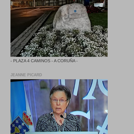
- PLAZA 4 CAMINOS - A CORUÑA -
JEANNE PICARD