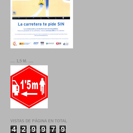
.... 1,5 M. ....
VISTAS DE PÁGINA EN TOTAL
4
2
9
9
7
9