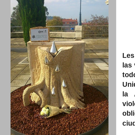
Les
las
tod
Uni
la 
vio
obl
ciu