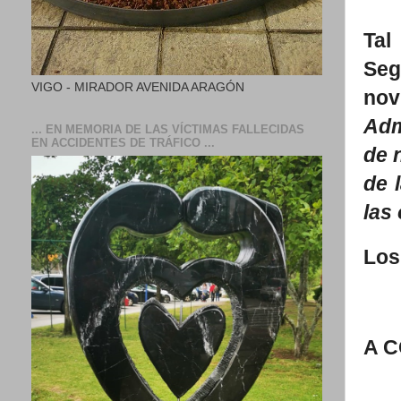
Tal
Seg
VIGO - MIRADOR AVENIDA ARAGÓN
no
Adm
... EN MEMORIA DE LAS VÍCTIMAS FALLECIDAS
EN ACCIDENTES DE TRÁFICO ...
de 
de 
las
Los
A 