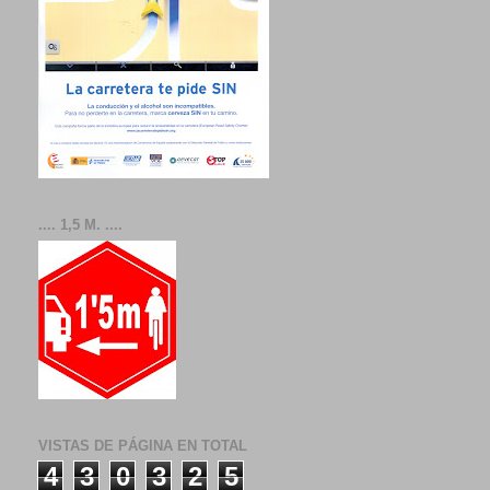
.... 1,5 M. ....
VISTAS DE PÁGINA EN TOTAL
4
3
0
3
2
5