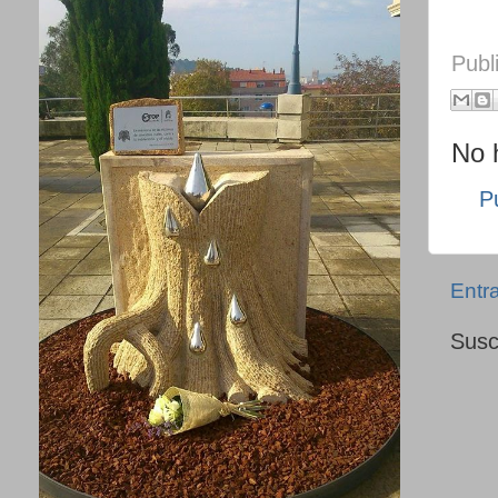
Publ
No 
P
Entr
Susc