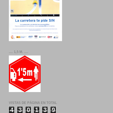
.... 1,5 M. ....
VISTAS DE PÁGINA EN TOTAL
4
3
0
1
3
9