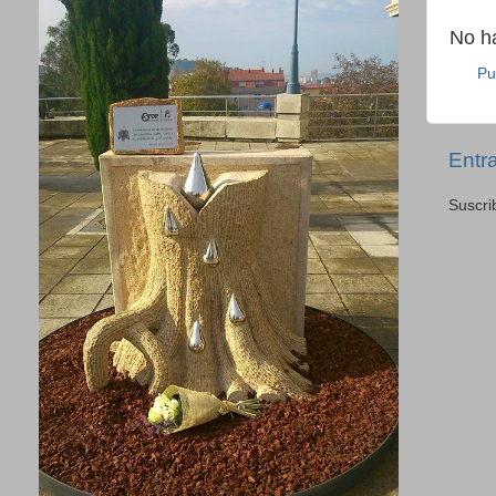
No h
Pu
Entr
Suscri