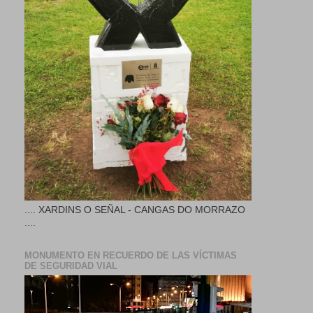
.... XARDINS O SEÑAL - CANGAS DO MORRAZO
....
MONUMENTO EN RECUERDO DE LAS VÍCTIMAS
DE SEGURIDAD VIAL