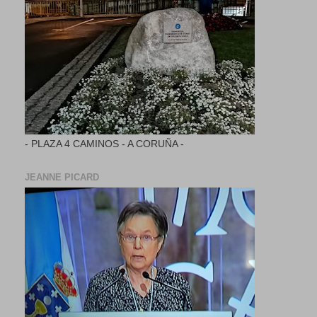
- PLAZA 4 CAMINOS - A CORUÑA -
JEANNE PICARD