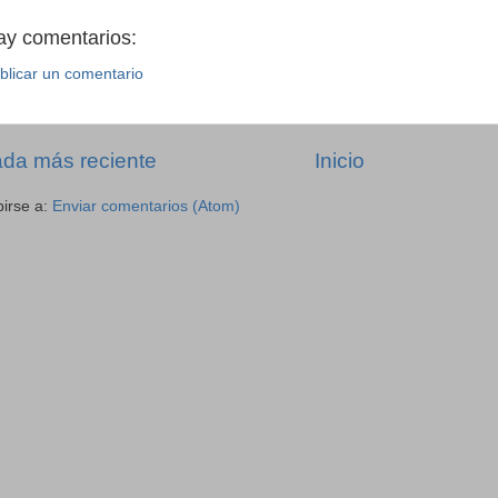
ay comentarios:
blicar un comentario
ada más reciente
Inicio
birse a:
Enviar comentarios (Atom)