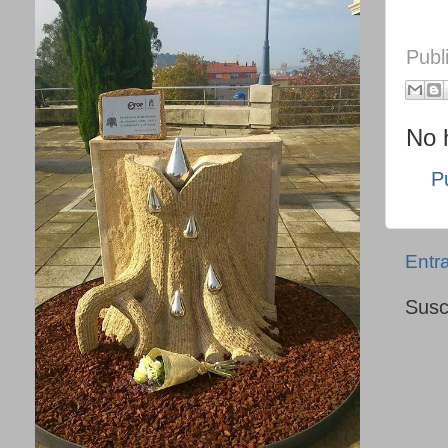
Publ
No 
P
Entr
Susc