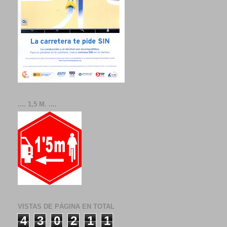
.... 1,5 M. ....
VISTAS DE PÁGINA EN TOTAL
4
3
0
2
1
1