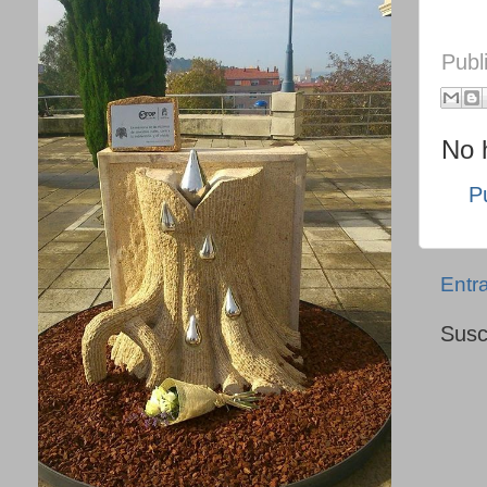
Publ
No 
P
Entr
Susc