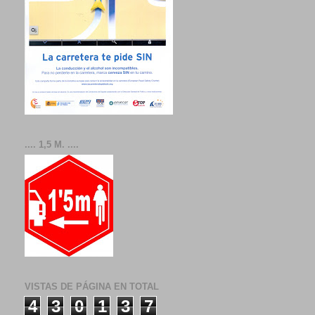
.... 1,5 M. ....
VISTAS DE PÁGINA EN TOTAL
4
3
0
1
3
7