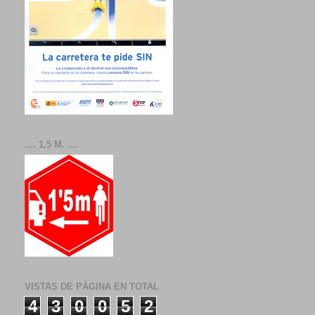
.... 1,5 M. ....
VISTAS DE PÁGINA EN TOTAL
4
3
0
0
5
2