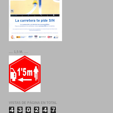
.... 1,5 M. ....
VISTAS DE PÁGINA EN TOTAL
4
3
0
2
4
7