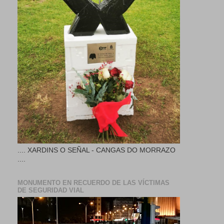
.... XARDINS O SEÑAL - CANGAS DO MORRAZO
....
MONUMENTO EN RECUERDO DE LAS VÍCTIMAS
DE SEGURIDAD VIAL