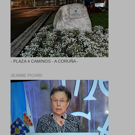
- PLAZA 4 CAMINOS - A CORUÑA -
JEANNE PICARD