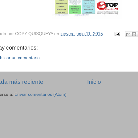
ado por
COPY QUISQUEYA
en
jueves, junio 11, 2015
ay comentarios:
blicar un comentario
ada más reciente
Inicio
birse a:
Enviar comentarios (Atom)