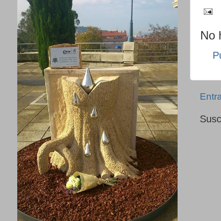
No 
P
Entr
Susc