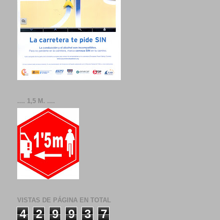
.... 1,5 M. ....
VISTAS DE PÁGINA EN TOTAL
4
2
9
9
3
7