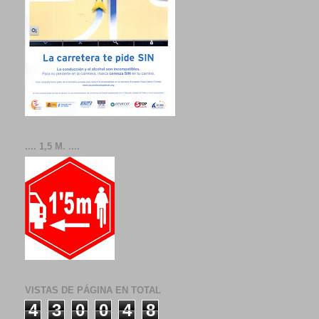
.... 1,5 M. ....
VISTAS DE PÁGINA EN TOTAL
4
3
0
0
4
8