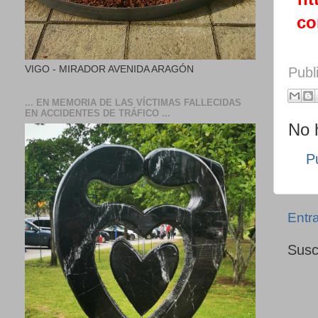
co
VIGO - MIRADOR AVENIDA ARAGÓN
Publ
... EN MEMORIA DE LAS VÍCTIMAS FALLECIDAS
EN ACCIDENTES DE TRÁFICO ...
No 
P
Entr
Susc