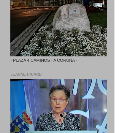
- PLAZA 4 CAMINOS - A CORUÑA -
JEANNE PICARD