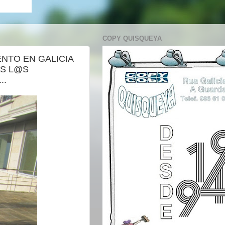
COPY QUISQUEYA
ENTO EN GALICIA
@S L@S
..