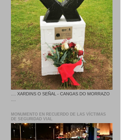
.... XARDINS O SEÑAL - CANGAS DO MORRAZO
....
MONUMENTO EN RECUERDO DE LAS VÍCTIMAS
DE SEGURIDAD VIAL