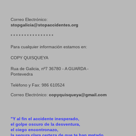
Correo Electrónico:
stopgalicia@stopaccidentes.org
* * * * * * * * * * * * * * * *
Para cualquier información estamos en:
COPY QUISQUEYA
Rua de Galicia, nº7 36780 - A GUARDA -
Pontevedra
Teléfono y Fax: 986 610524
Correo Electrónico:
copyquisqueya@gmail.com
"Y al fin el accidente inesperado,
el golpe oscuro de la desventura,
el ciego encontronazo,
la segura clara certeza de que te han matado.