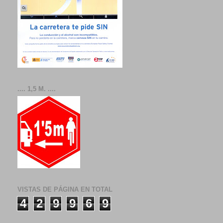
.... 1,5 M. ....
VISTAS DE PÁGINA EN TOTAL
4
2
9
9
6
9