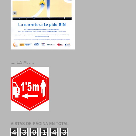
.... 1,5 M. ....
VISTAS DE PÁGINA EN TOTAL
4
3
0
1
4
3