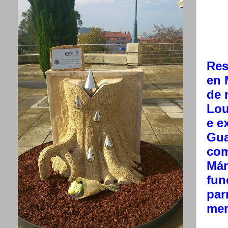
Res
en 
de 
Lou
e e
Gua
com
Mán
fun
par
mem