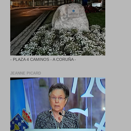
- PLAZA 4 CAMINOS - A CORUÑA -
JEANNE PICARD