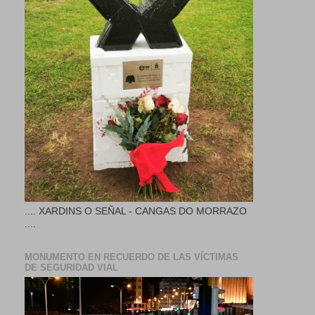
.... XARDINS O SEÑAL - CANGAS DO MORRAZO
....
MONUMENTO EN RECUERDO DE LAS VÍCTIMAS
DE SEGURIDAD VIAL