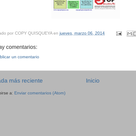
ado por
COPY QUISQUEYA
en
jueves, marzo 06, 2014
ay comentarios:
blicar un comentario
ada más reciente
Inicio
birse a:
Enviar comentarios (Atom)