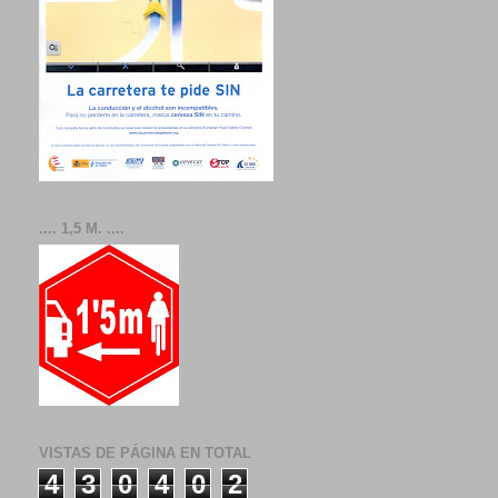
.... 1,5 M. ....
VISTAS DE PÁGINA EN TOTAL
4
3
0
4
0
2