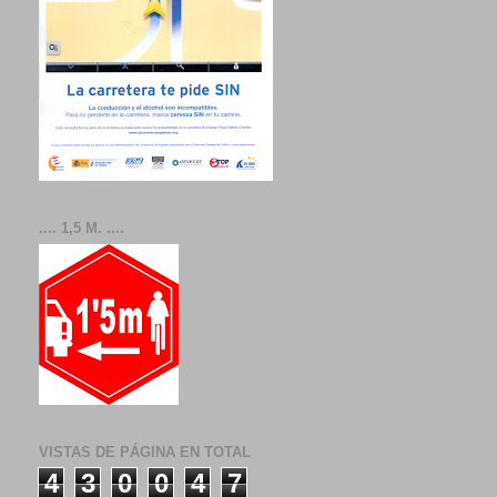
.... 1,5 M. ....
VISTAS DE PÁGINA EN TOTAL
4
3
0
0
4
7