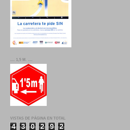
.... 1,5 M. ....
VISTAS DE PÁGINA EN TOTAL
4
3
0
2
9
2