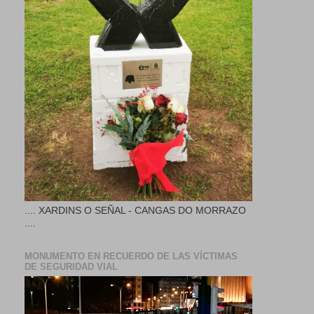
.... XARDINS O SEÑAL - CANGAS DO MORRAZO
....
MONUMENTO EN RECUERDO DE LAS VÍCTIMAS
DE SEGURIDAD VIAL