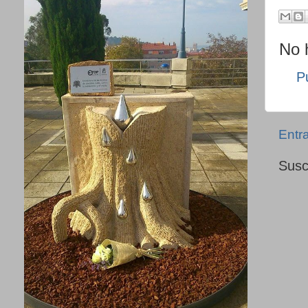
No 
P
Entr
Susc