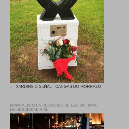
.... XARDINS O SEÑAL - CANGAS DO MORRAZO
....
MONUMENTO EN RECUERDO DE LAS VÍCTIMAS
DE SEGURIDAD VIAL