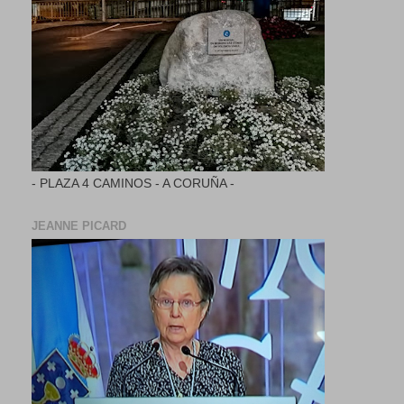
- PLAZA 4 CAMINOS - A CORUÑA -
JEANNE PICARD