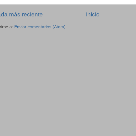
ada más reciente
Inicio
birse a:
Enviar comentarios (Atom)