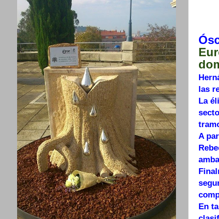
Ósc
Eur
dom
Herná
las r
La él
secto
tramo
A par
Rebe
ambas
Final
segun
compl
En t
clasi