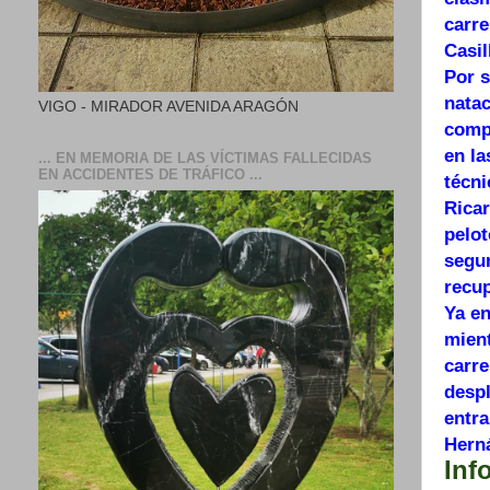
carre
Casil
Por s
natac
VIGO - MIRADOR AVENIDA ARAGÓN
comp
en la
... EN MEMORIA DE LAS VÍCTIMAS FALLECIDAS
EN ACCIDENTES DE TRÁFICO ...
técni
Rica
pelot
segun
recu
Ya en
mien
carre
despl
entra
Herná
Inf