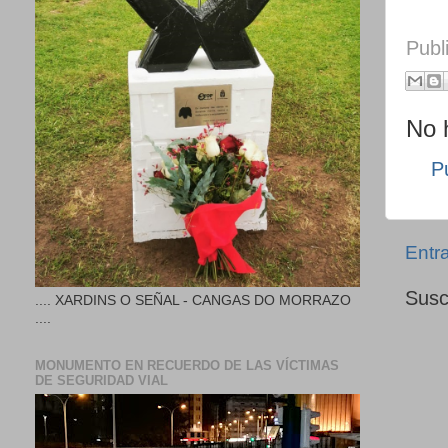
Publ
No 
P
Entr
Susc
.... XARDINS O SEÑAL - CANGAS DO MORRAZO
....
MONUMENTO EN RECUERDO DE LAS VÍCTIMAS
DE SEGURIDAD VIAL