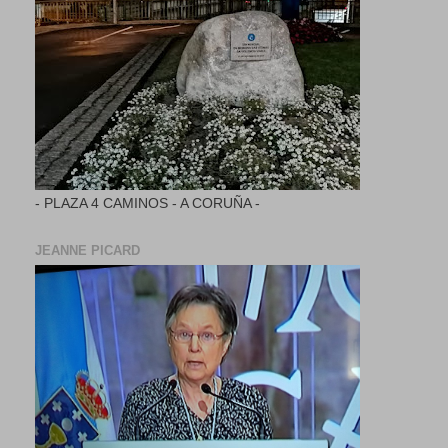
- PLAZA 4 CAMINOS - A CORUÑA -
JEANNE PICARD