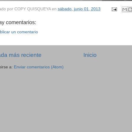
ado por
COPY QUISQUEYA
en
sábado, junio 01, 2013
ay comentarios:
blicar un comentario
ada más reciente
Inicio
birse a:
Enviar comentarios (Atom)