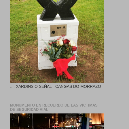
.... XARDINS O SEÑAL - CANGAS DO MORRAZO
....
MONUMENTO EN RECUERDO DE LAS VÍCTIMAS
DE SEGURIDAD VIAL