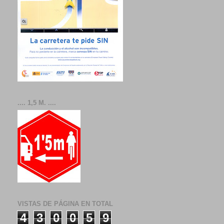
.... 1,5 M. ....
VISTAS DE PÁGINA EN TOTAL
4
3
0
0
5
9