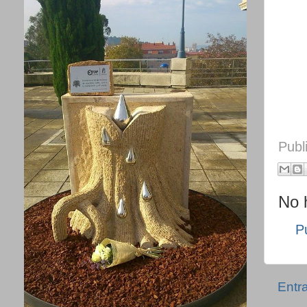
Publ
No 
P
Entr