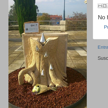
No 
P
Entr
Susc