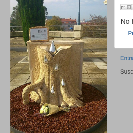
No 
P
Entr
Susc