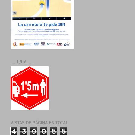
.... 1,5 M. ....
VISTAS DE PÁGINA EN TOTAL
4
3
0
0
5
5