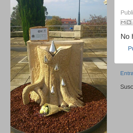
Publ
No 
P
Entr
Susc