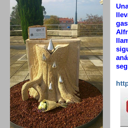
Una
lle
gas
Alf
lla
sig
aná
seg
htt