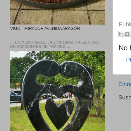
Publ
VIGO - MIRADOR AVENIDA ARAGÓN
... EN MEMORIA DE LAS VÍCTIMAS FALLECIDAS
No 
EN ACCIDENTES DE TRÁFICO ...
P
Entr
Susc