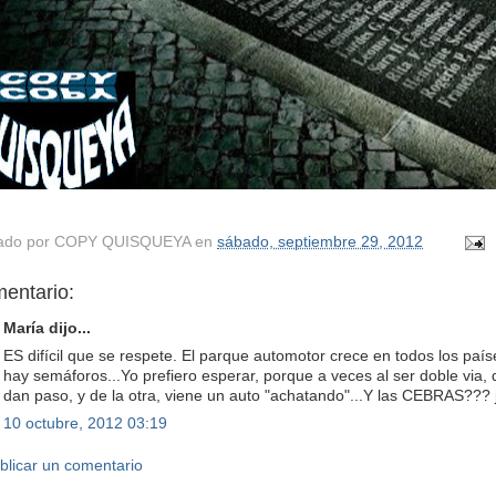
ado por
COPY QUISQUEYA
en
sábado, septiembre 29, 2012
entario:
María dijo...
ES difícil que se respete. El parque automotor crece en todos los país
hay semáforos...Yo prefiero esperar, porque a veces al ser doble via
dan paso, y de la otra, viene un auto "achatando"...Y las CEBRAS??? j
10 octubre, 2012 03:19
blicar un comentario