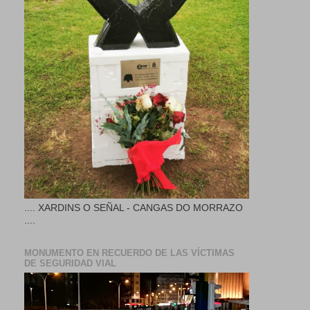
.... XARDINS O SEÑAL - CANGAS DO MORRAZO
....
MONUMENTO EN RECUERDO DE LAS VÍCTIMAS
DE SEGURIDAD VIAL