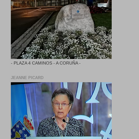
- PLAZA 4 CAMINOS - A CORUÑA -
JEANNE PICARD