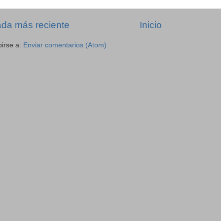
ada más reciente
Inicio
birse a:
Enviar comentarios (Atom)