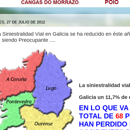
S, 27 DE JULIO DE 2012
La Siniestralidad Vial en Galicia se ha reducido en éste a
 siendo Preocupante ....
La siniestralidad via
Galicia un 11,7% de 
EN LO QUE VA
TOTAL DE
68
P
HAN PERDIDO 