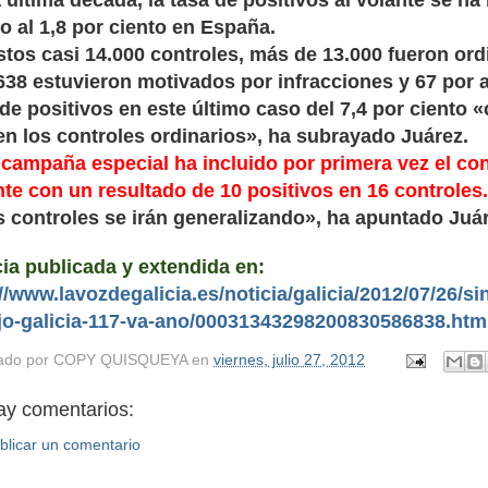
 última década, la tasa de positivos al volante se ha
to al 1,8 por ciento en España.
stos casi 14.000 controles, más de 13.000 fueron ord
638 estuvieron motivados por infracciones y 67 por 
 de positivos en este último caso del 7,4 por ciento
en los controles ordinarios», ha subrayado Juárez.
 campaña especial ha incluido por primera vez el con
nte con un resultado de 10 positivos en 16 controles
s controles se irán generalizando», ha apuntado Juár
cia publicada y extendida en:
//www.lavozdegalicia.es/noticia/galicia/2012/07/26/sin
jo-galicia-117-va-ano/00031343298200830586838.htm
ado por
COPY QUISQUEYA
en
viernes, julio 27, 2012
ay comentarios:
blicar un comentario