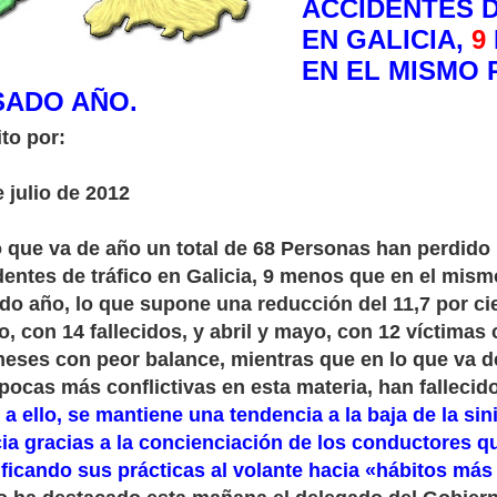
ACCIDENTES 
EN GALICIA,
9
EN EL MISMO 
SADO AÑO.
ito por:
e julio de 2012
o que va de año un total de 68 Personas han perdido 
dentes de tráfico en Galicia, 9 menos que en el mism
do año, lo que supone una reducción del 11,7 por ci
o, con 14 fallecidos, y abril y mayo, con 12 víctimas
meses con peor balance, mientras que en lo que va d
épocas más conflictivas en esta materia, han fallecid
a ello, se mantiene una tendencia a la baja de la sini
cia gracias a la concienciación de los conductores q
ficando sus prácticas al volante hacia «hábitos má