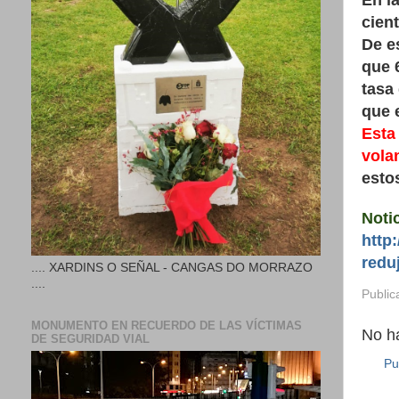
En la
cien
De e
que 
tasa
que 
Esta
vola
esto
Noti
http:
redu
.... XARDINS O SEÑAL - CANGAS DO MORRAZO
....
Public
MONUMENTO EN RECUERDO DE LAS VÍCTIMAS
No h
DE SEGURIDAD VIAL
Pu