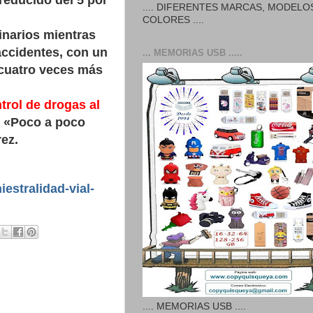
 reducido del 5 por
.... DIFERENTES MARCAS, MODELO
COLORES ....
inarios mientras
accidentes, con un
... MEMORIAS USB .....
 «cuatro veces más
trol de drogas al
.
«Poco a poco
ez.
iestralidad-vial-
.... MEMORIAS USB ....