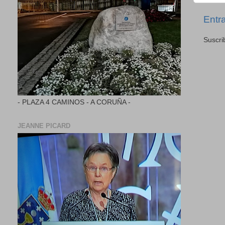
Entr
Suscri
- PLAZA 4 CAMINOS - A CORUÑA -
JEANNE PICARD