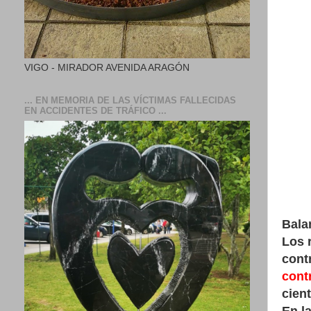
VIGO - MIRADOR AVENIDA ARAGÓN
... EN MEMORIA DE LAS VÍCTIMAS FALLECIDAS
EN ACCIDENTES DE TRÁFICO ...
Bala
Los 
cont
cont
cient