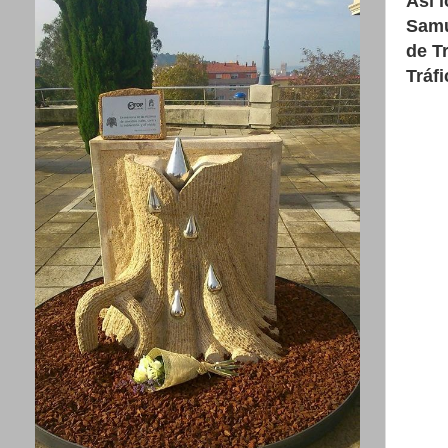
Así 
Samu
de T
Tráfi