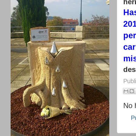
her
Has
20
per
car
mis
des
Publ
No 
P